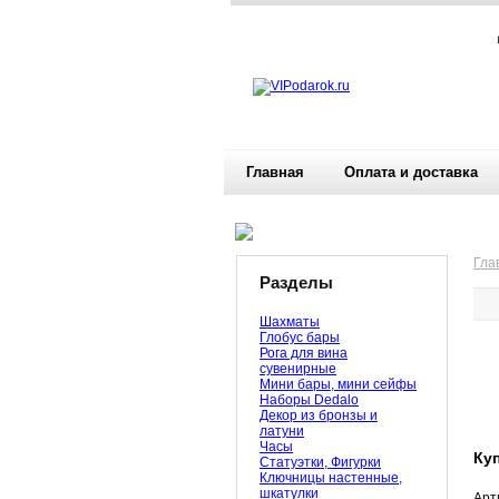
Главная
Оплата и доставка
Гла
Разделы
Шахматы
Глобус бары
Рога для вина
сувенирные
Мини бары, мини сейфы
Наборы Dedalo
Декор из бронзы и
латуни
Часы
Ку
Статуэтки, Фигурки
Ключницы настенные,
шкатулки
Арт