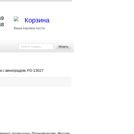
и
69
Корзина
48
Ваша корзина пуста
Искать
м с виноградом, FG-13027
ериал: полистоун. Производство: Россия