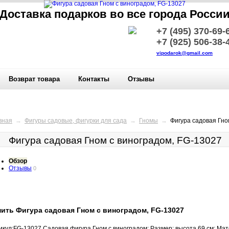
Доставка подарков во все города Росси
+7 (495) 370-69-
+7 (925) 506-38-
vipodarok@gmail.com
Возврат товара
Контакты
Отзывы
вная
→
Фигуры садовые, фигурки для сада
→
Гномы
→
Фигура садовая Гно
Фигура садовая Гном с виноградом, FG-13027
Обзор
Отзывы
0
пить Фигура садовая Гном с виноградом, FG-13027
икул:FG-13027 Садовая фигура Гном с виноградом; Размер: высота 69 см; Мат