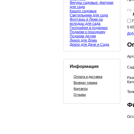
Фигуры садовые, фигурки
для сада
FG-
Кашпо садовые
Светильники для сада
Фонтаны и Люки на
П
колодцы для сада
5 6
География в подарках
Подарки к празднику
Доб
Подарки детям
Декор для Дома
О
Декор для Дачи и Сада
Арт
Информация
Сад
Оплата и доставка
Раз
Кат
Возврат товара
Контакты
Тег
Отзывы
Ф
Ост