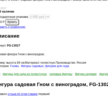
13027
В наличии
одарочная упаковка
50
Р
авить к сравнению
писание
икул:
FG-13027
овая фигура Гном с виноградом;
мер: высота 69 см;Материал: полистоун.Производство: Россия
егории:
Гномы
Фигуры садовые, фигурки для сада
и:
фигуры для сада из полистоуна
садовые фигуры
Фигура садовая
фигур
игура садовая Гном с виноградом, FG-130
авьте
отзыв об этом товаре
первым!