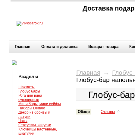
Доставка подар
Главная
Оплата и доставка
Возврат товара
Ко
Главная
→
Глобус
Разделы
Глобус-бар напольн
Шахматы
Глобус бары
Глобус-бар
Рога для вина
сувенирные
Мини бары, мини сейфы
Наборы Dedalo
Обзор
Отзывы
0
Декор из бронзы и
латуни
Часы
Статуэтки, Фигурки
Ключницы настенные,
шкатулки