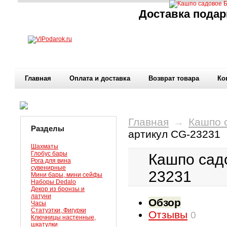
Доставка подар
Главная
Оплата и доставка
Возврат товара
Ко
Главная
→
Кашпо 
Разделы
артикул СG-23231
Шахматы
Глобус бары
Кашпо садо
Рога для вина
сувенирные
23231
Мини бары, мини сейфы
Наборы Dedalo
Декор из бронзы и
латуни
Обзор
Часы
Статуэтки, Фигурки
Отзывы
0
Ключницы настенные,
шкатулки