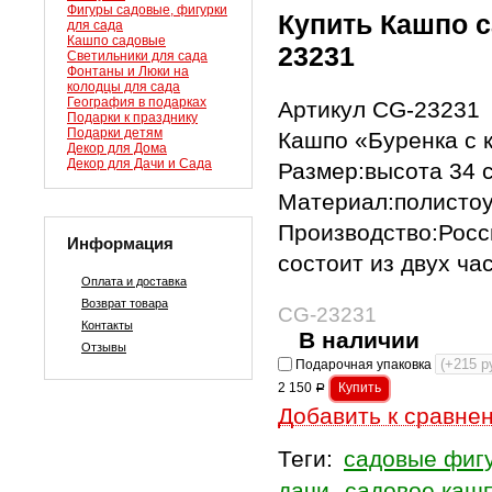
Фигуры садовые, фигурки
Купить Кашпо с
для сада
Кашпо садовые
23231
Светильники для сада
Фонтаны и Люки на
колодцы для сада
География в подарках
Артикул СG-23231
Подарки к празднику
Подарки детям
Кашпо «Буренка с 
Декор для Дома
Декор для Дачи и Сада
Размер:высота 34 с
Материал:полисто
Производство:Росс
Информация
состоит из двух ча
Оплата и доставка
Возврат товара
СG-23231
Контакты
В наличии
Отзывы
Подарочная упаковка
2 150
Р
Добавить к сравне
Теги:
садовые фиг
дачи
садовое каш