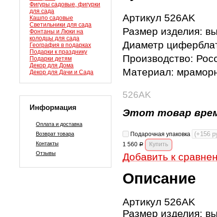
Фигуры садовые, фигурки
для сада
Артикул 526AK
Кашпо садовые
Светильники для сада
Размер изделия: вы
Фонтаны и Люки на
колодцы для сада
Диаметр циферблат
География в подарках
Подарки к празднику
Производство: Рос
Подарки детям
Декор для Дома
Материал: мрамор
Декор для Дачи и Сада
526AK
Информация
Этот товар врем
Оплата и доставка
Возврат товара
Подарочная упаковка
Контакты
1 560
Р
Отзывы
Добавить к сравне
Описание
Артикул 526AK
Размер изделия: вы