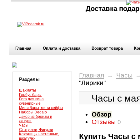
Доставка подар
Главная
Оплата и доставка
Возврат товара
Ко
Главная
→
Часы
Разделы
"Лирики"
Шахматы
Глобус бары
Часы с ма
Рога для вина
сувенирные
Мини бары, мини сейфы
Наборы Dedalo
Обзор
Декор из бронзы и
Отзывы
латуни
0
Часы
Статуэтки, Фигурки
Ключницы настенные,
Купить Часы с
шкатулки