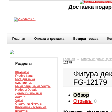
Доставка подар
Главная
Оплата и доставка
Возврат товара
Ко
Главная
→
Фигуры садовые, фиг
12179
Разделы
Фигура де
Шахматы
Глобус бары
Рога для вина
FG-12179
сувенирные
Мини бары, мини сейфы
Наборы Dedalo
Декор из бронзы и
Обзор
латуни
Отзывы
Часы
0
Статуэтки, Фигурки
Ключницы настенные,
шкатулки