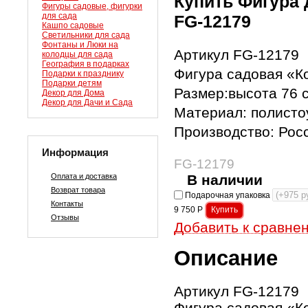
Купить Фигура 
Фигуры садовые, фигурки
для сада
FG-12179
Кашпо садовые
Светильники для сада
Фонтаны и Люки на
Артикул FG-12179
колодцы для сада
География в подарках
Фигура садовая «К
Подарки к празднику
Подарки детям
Размер:высота 76 с
Декор для Дома
Декор для Дачи и Сада
Материал: полисто
Производство: Рос
Информация
FG-12179
Оплата и доставка
В наличии
Возврат товара
Подарочная упаковка
Контакты
9 750
Р
Отзывы
Добавить к сравне
Описание
Артикул FG-12179
Фигура садовая «К