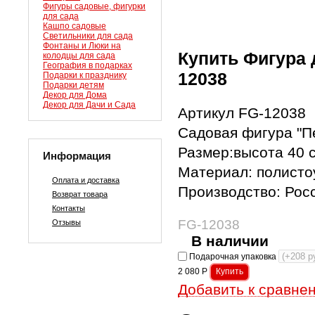
Фигуры садовые, фигурки
для сада
Кашпо садовые
Светильники для сада
Фонтаны и Люки на
Купить Фигура 
колодцы для сада
География в подарках
12038
Подарки к празднику
Подарки детям
Декор для Дома
Декор для Дачи и Сада
Артикул FG-12038
Садовая фигура "П
Размер:высота 40 
Информация
Материал: полисто
Оплата и доставка
Производство: Рос
Возврат товара
Контакты
FG-12038
Отзывы
В наличии
Подарочная упаковка
2 080
Р
Добавить к сравне