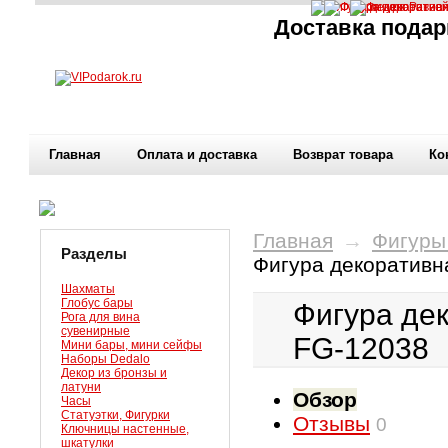
Доставка подар
Главная
Оплата и доставка
Возврат товара
Ко
Главная
→
Фигуры
Разделы
Фигура декоративн
Шахматы
Глобус бары
Фигура дек
Рога для вина
сувенирные
FG-12038
Мини бары, мини сейфы
Наборы Dedalo
Декор из бронзы и
латуни
Обзор
Часы
Статуэтки, Фигурки
Отзывы
0
Ключницы настенные,
шкатулки