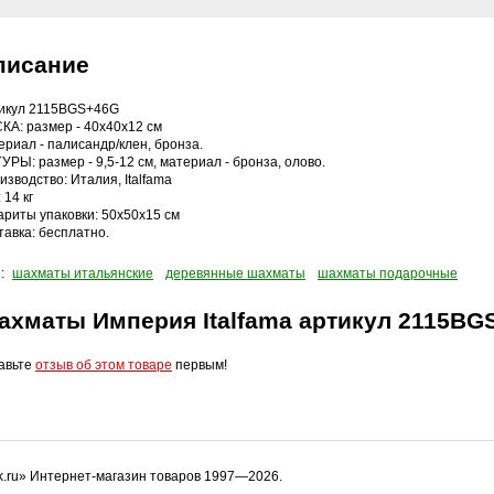
писание
икул 2115BGS+46G
КА: размер - 40x40x12 см
ериал - палисандр/клен, бронза.
УРЫ: размер - 9,5-12 см, материал - бронза, олово.
изводство: Италия, Italfama
 14 кг
ариты упаковки: 50х50х15 см
тавка: бесплатно.
и:
шахматы итальянские
деревянные шахматы
шахматы подарочные
ахматы Империя Italfama артикул 2115BG
авьте
отзыв об этом товаре
первым!
k.ru» Интернет-магазин товаров 1997—2026.