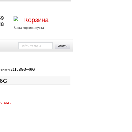
и
69
Корзина
48
Ваша корзина пуста
Искать
артикул 2115BGS+46G
46G