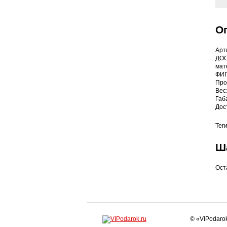
О
Арт
ДОС
мат
ФИГ
Про
Вес:
Габ
Дос
Тег
Ш
Ост
© «VIPodaro