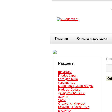
Главная
Оплата и доставка
Гла
Разделы
Шахматы
Глобус бары
Об
Рога для вина
сувенирные
Мини бары, мини сейфы
Наборы Dedalo
Декор из бронзы и
латуни
Часы
Статуэтки, Фигурки
Ключницы настенные,
шкатулки