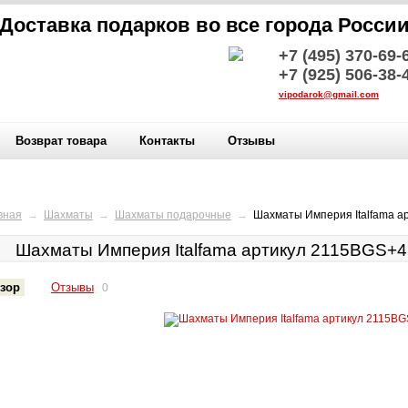
Доставка подарков во все города Росси
+7 (495) 370-69-
+7 (925) 506-38-
vipodarok@gmail.com
Возврат товара
Контакты
Отзывы
вная
→
Шахматы
→
Шахматы подарочные
→
Шахматы Империя Italfama 
Шахматы Империя Italfama артикул 2115BGS+
зор
Отзывы
0