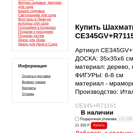
Фигуры садовые, фигурки
для сада
Кашпо садовые
Светильники для сада
Фонтаны и Люки на
колодцы для сада
Купить Шахмат
География в подарках
Подарки к празднику
CE345GV+R711
Подарки детям
Декор для Дома
Декор для Дачи и Сада
Артикул CE345GV+
ДОСКА: 35х35х6 с
Информация
материал: дерево, 
ФИГУРЫ: 6-8 см
Оплата и доставка
материал - мрамор
Возврат товара
Контакты
Производство: Ита
Отзывы
CE345+R71151
В наличии
Подарочная упаковка
21 350
Р
Добавить к сравне