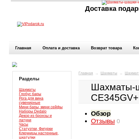
Доставка подар
Главная
Оплата и доставка
Возврат товара
Ко
Главная
→
Шахматы
→
Шахмат
Разделы
Шахматы-ш
Шахматы
Глобус бары
CE345GV+
Рога для вина
сувенирные
Мини бары, мини сейфы
Наборы Dedalo
Обзор
Декор из бронзы и
Отзывы
латуни
0
Часы
Статуэтки, Фигурки
Ключницы настенные,
шкатулки