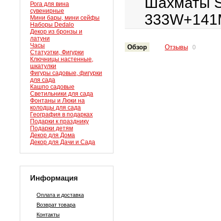
Шахматы St
Рога для вина
сувенирные
333W+14
Мини бары, мини сейфы
Наборы Dedalo
Декор из бронзы и
латуни
Часы
Обзор
Отзывы
0
Статуэтки, Фигурки
Ключницы настенные,
шкатулки
Фигуры садовые, фигурки
для сада
Кашпо садовые
Светильники для сада
Фонтаны и Люки на
колодцы для сада
География в подарках
Подарки к празднику
Подарки детям
Декор для Дома
Декор для Дачи и Сада
Информация
Оплата и доставка
Возврат товара
Контакты