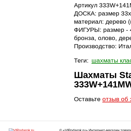
Артикул 333W+14
ДОСКА: размер 33x3
материал: дерево (
ФИГУРЫ: размер - 4
бронза, олово, дер
Производство: Итал
Теги:
шахматы кла
Шахматы Sta
333W+141M
Оставьте
отзыв об 
© «VIPodarok.ru» Интернет-магазин това