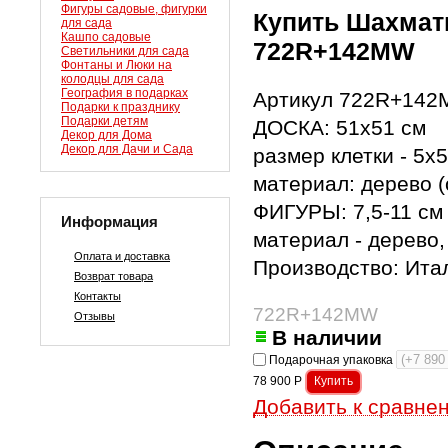
Фигуры садовые, фигурки
Купить Шахматы
для сада
Кашпо садовые
722R+142MW
Светильники для сада
Фонтаны и Люки на
колодцы для сада
География в подарках
Артикул 722R+14
Подарки к празднику
Подарки детям
ДОСКА: 51х51 см
Декор для Дома
Декор для Дачи и Сада
размер клетки - 5х
материал: дерево (
ФИГУРЫ: 7,5-11 см
Информация
материал - дерево,
Оплата и доставка
Производство: Итал
Возврат товара
Контакты
722R+142MW
Отзывы
В наличии
Подарочная упаковка
78 900
Р
Добавить к сравне