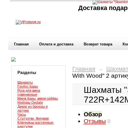
Доставка подар
Главная
Оплата и доставка
Возврат товара
Ко
Главная
→
Шахма
Разделы
With Wood" 2 арт
Шахматы
Глобус бары
Шахматы "S
Рога для вина
сувенирные
722R+14
Мини бары, мини сейфы
Наборы Dedalo
Декор из бронзы и
латуни
Обзор
Часы
Статуэтки, Фигурки
Отзывы
0
Ключницы настенные,
шкатулки