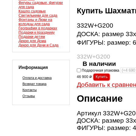
Фигуры садовые, фигурки
для сада
Купить Шахмат
Кашпо садовые
Светильники для сада
Фонтаны и Люки на
колодцы для сада
332W+G200
География в подарках
Подарки к празднику
ДОСКА: размер 33х3
Подарки детям
Декор для Дома
ФИГУРЫ: размер: 6-
Декор для Дачи и Сада
332W+G200
В наличии
Информация
Подарочная упаковка
46 900
Р
Оплата и доставка
Добавить к сравне
Возврат товара
Контакты
Описание
Отзывы
Артикул 332W+G20
ДОСКА: размер 33х3
ФИГУРЫ: размер: 4-