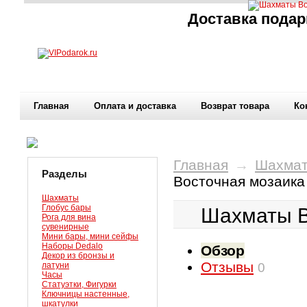
Доставка подар
Главная
Оплата и доставка
Возврат товара
Ко
Главная
→
Шахма
Разделы
Восточная мозаик
Шахматы
Глобус бары
Шахматы В
Рога для вина
сувенирные
Мини бары, мини сейфы
Наборы Dedalo
Обзор
Декор из бронзы и
Отзывы
латуни
0
Часы
Статуэтки, Фигурки
Ключницы настенные,
шкатулки