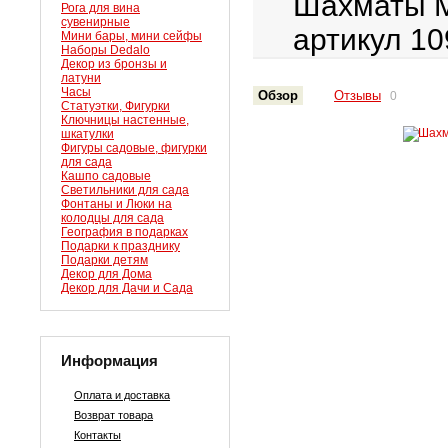
Шахматы М
Рога для вина
сувенирные
артикул 1
Мини бары, мини сейфы
Наборы Dedalo
Декор из бронзы и
латуни
Часы
Обзор
Отзывы
0
Статуэтки, Фигурки
Ключницы настенные,
шкатулки
Фигуры садовые, фигурки
для сада
Кашпо садовые
Светильники для сада
Фонтаны и Люки на
колодцы для сада
География в подарках
Подарки к празднику
Подарки детям
Декор для Дома
Декор для Дачи и Сада
Информация
Оплата и доставка
Возврат товара
Контакты