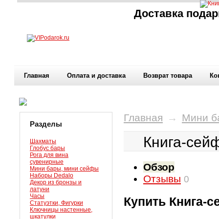
Доставка подар
Главная
Оплата и доставка
Возврат товара
Ко
Главная
→
Мини б
Разделы
Книга-сей
Шахматы
Глобус бары
Рога для вина
сувенирные
Обзор
Мини бары, мини сейфы
Наборы Dedalo
Отзывы
0
Декор из бронзы и
латуни
Часы
Купить Книга-с
Статуэтки, Фигурки
Ключницы настенные,
шкатулки