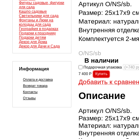
Артикул O/NS/sb.
Фигуры садовые, фигурки
для сада
Размер: 25х17х9 см
Кашпо садовые
Светильники для сада
Материал: натураль
Фонтаны и Люки на
колодцы для сада
Внутренняя отделка
География в подарках
Подарки к празднику
Комплектуется 2-м
Подарки детям
Декор для Дома
Декор для Дачи и Сада
O/NS/sb
В наличии
Подарочная упаковка
Информация
7 400
Р
Оплата и доставка
Добавить к сравне
Возврат товара
Контакты
Описание
Отзывы
Артикул O/NS/sb.
Размер: 25х17х9 см
Материал: натураль
Внутренняя отделка