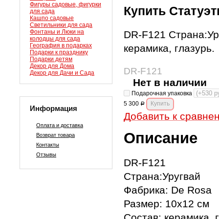
Фигуры садовые, фигурки
Купить Статуэт
для сада
Кашпо садовые
Светильники для сада
Фонтаны и Люки на
DR-F121 Страна:Ур
колодцы для сада
География в подарках
керамика, глазурь.
Подарки к празднику
Подарки детям
Декор для Дома
DR-F121
Декор для Дачи и Сада
Нет в наличии
Подарочная упаковка
5 300
Р
Информация
Добавить к сравне
Оплата и доставка
Описание
Возврат товара
Контакты
Отзывы
DR-F121
Страна:Уругвай
Фабрика: De Rosa
Размер: 10х12 см
Состав: керамика, 