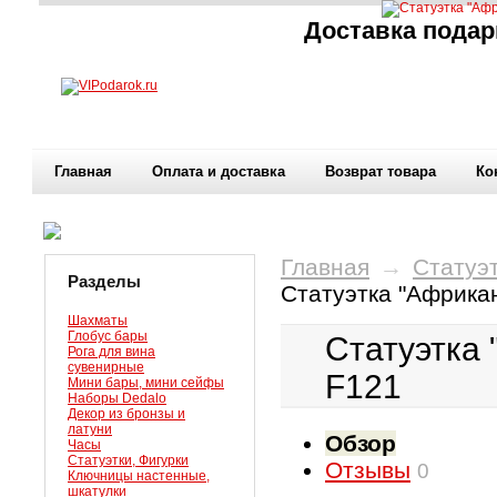
Доставка подар
Главная
Оплата и доставка
Возврат товара
Ко
Главная
→
Статуэт
Разделы
Статуэтка "Африка
Шахматы
Глобус бары
Статуэтка 
Рога для вина
сувенирные
F121
Мини бары, мини сейфы
Наборы Dedalo
Декор из бронзы и
латуни
Обзор
Часы
Статуэтки, Фигурки
Отзывы
0
Ключницы настенные,
шкатулки