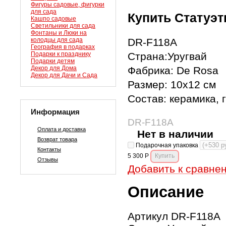
Фигуры садовые, фигурки
для сада
Купить Статуэт
Кашпо садовые
Светильники для сада
Фонтаны и Люки на
колодцы для сада
DR-F118A
География в подарках
Подарки к празднику
Страна:Уругвай
Подарки детям
Декор для Дома
Фабрика: De Rosa
Декор для Дачи и Сада
Размер: 10х12 см
Состав: керамика, 
Информация
DR-F118A
Оплата и доставка
Нет в наличии
Возврат товара
Подарочная упаковка
Контакты
5 300
Р
Отзывы
Добавить к сравне
Описание
Артикул DR-F118A