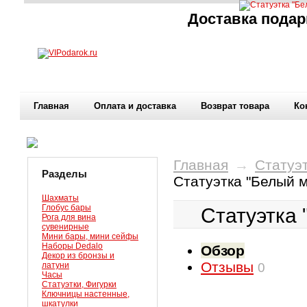
Доставка подар
Главная
Оплата и доставка
Возврат товара
Ко
Главная
→
Статуэт
Разделы
Статуэтка "Белый 
Шахматы
Глобус бары
Статуэтка
Рога для вина
сувенирные
Мини бары, мини сейфы
Наборы Dedalo
Обзор
Декор из бронзы и
Отзывы
латуни
0
Часы
Статуэтки, Фигурки
Ключницы настенные,
шкатулки