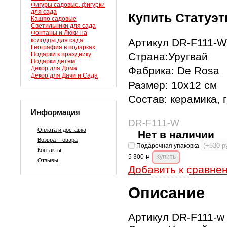
Фигуры садовые, фигурки
для сада
Купить Статуэт
Кашпо садовые
Светильники для сада
Фонтаны и Люки на
колодцы для сада
Артикул DR-F111-W
География в подарках
Подарки к празднику
Страна:Уругвай
Подарки детям
Декор для Дома
Фабрика: De Rosa
Декор для Дачи и Сада
Размер: 10х12 см
Состав: керамика, 
Информация
DR-F111-W
Оплата и доставка
Нет в наличии
Возврат товара
Подарочная упаковка
Контакты
5 300
Р
Отзывы
Добавить к сравне
Описание
Артикул DR-F111-w