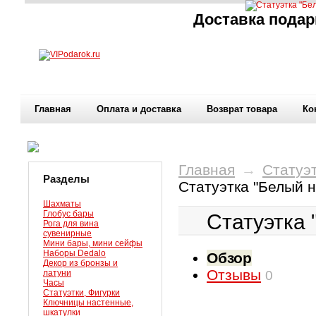
Доставка подар
Главная
Оплата и доставка
Возврат товара
Ко
Главная
→
Статуэт
Разделы
Статуэтка "Белый 
Шахматы
Глобус бары
Статуэтка 
Рога для вина
сувенирные
Мини бары, мини сейфы
Наборы Dedalo
Обзор
Декор из бронзы и
Отзывы
латуни
0
Часы
Статуэтки, Фигурки
Ключницы настенные,
шкатулки