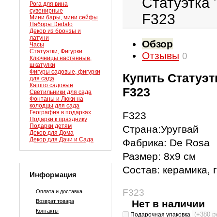
Статуэтка 
Рога для вина
сувенирные
F323
Мини бары, мини сейфы
Наборы Dedalo
Декор из бронзы и
латуни
Обзор
Часы
Статуэтки, Фигурки
Отзывы
0
Ключницы настенные,
шкатулки
Фигуры садовые, фигурки
Купить Статуэт
для сада
Кашпо садовые
F323
Светильники для сада
Фонтаны и Люки на
колодцы для сада
География в подарках
F323
Подарки к празднику
Подарки детям
Страна:Уругвай
Декор для Дома
Декор для Дачи и Сада
Фабрика: De Rosa
Размер: 8x9 см
Состав: керамика, 
Информация
F323
Оплата и доставка
Возврат товара
Нет в наличии
Контакты
Подарочная упаковка