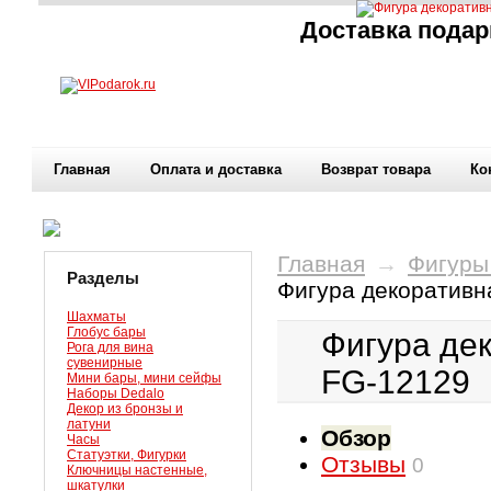
Доставка подар
Главная
Оплата и доставка
Возврат товара
Ко
Главная
→
Фигуры
Разделы
Фигура декоративн
Шахматы
Глобус бары
Фигура дек
Рога для вина
сувенирные
FG-12129
Мини бары, мини сейфы
Наборы Dedalo
Декор из бронзы и
латуни
Обзор
Часы
Статуэтки, Фигурки
Отзывы
0
Ключницы настенные,
шкатулки