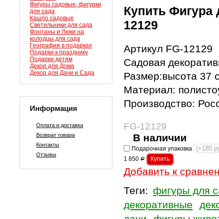
Фигуры садовые, фигурки
Купить Фигура 
для сада
Кашпо садовые
12129
Светильники для сада
Фонтаны и Люки на
колодцы для сада
География в подарках
Артикул FG-12129
Подарки к празднику
Подарки детям
Садовая декоратив
Декор для Дома
Декор для Дачи и Сада
Размер:высота 37 
Материал: полисто
Производство: Рос
Информация
FG-12129
Оплата и доставка
Возврат товара
В наличии
Контакты
Подарочная упаковка
Отзывы
1 850
Р
Добавить к сравне
Теги:
фигуры для с
декоративные
дек
дачи
фигуры живо