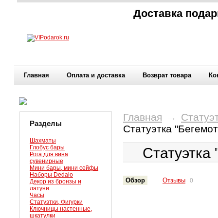
Доставка подар
Главная
Оплата и доставка
Возврат товара
Ко
Главная
→
Статуэт
Разделы
Статуэтка "Бегемо
Шахматы
Глобус бары
Статуэтка 
Рога для вина
сувенирные
Мини бары, мини сейфы
Наборы Dedalo
Обзор
Отзывы
0
Декор из бронзы и
латуни
Часы
Статуэтки, Фигурки
Ключницы настенные,
шкатулки