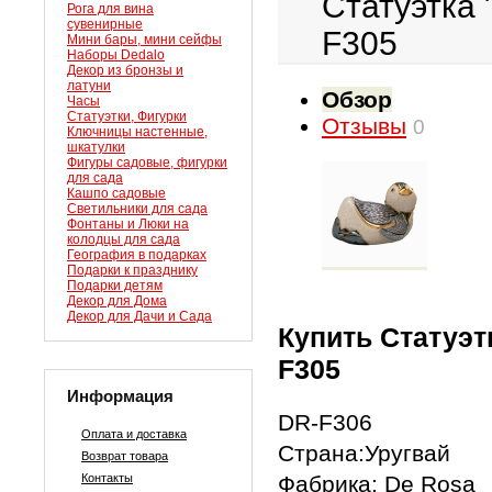
Статуэтка
Рога для вина
сувенирные
F305
Мини бары, мини сейфы
Наборы Dedalo
Декор из бронзы и
латуни
Обзор
Часы
Статуэтки, Фигурки
Отзывы
0
Ключницы настенные,
шкатулки
Фигуры садовые, фигурки
для сада
Кашпо садовые
Светильники для сада
Фонтаны и Люки на
колодцы для сада
География в подарках
Подарки к празднику
Подарки детям
Декор для Дома
Декор для Дачи и Сада
Купить Статуэт
F305
Информация
DR-F306
Оплата и доставка
Страна:Уругвай
Возврат товара
Контакты
Фабрика: De Rosa