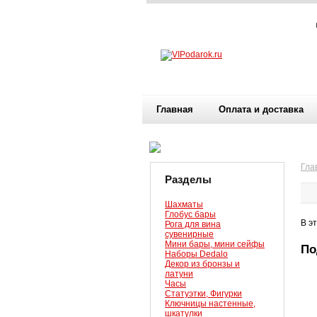
Главная
Оплата и доставка
Гла
Разделы
Шахматы
Глобус бары
В э
Рога для вина
сувенирные
Мини бары, мини сейфы
По
Наборы Dedalo
Декор из бронзы и
латуни
Часы
Статуэтки, Фигурки
Ключницы настенные,
шкатулки