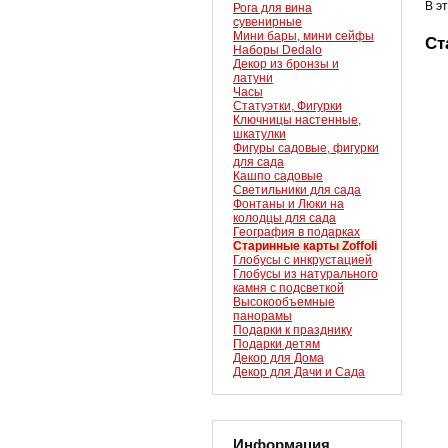
В э
Рога для вина
сувенирные
Мини бары, мини сейфы
Ст
Наборы Dedalo
Декор из бронзы и
латуни
Часы
Статуэтки, Фигурки
Ключницы настенные,
шкатулки
Фигуры садовые, фигурки
для сада
Кашпо садовые
Светильники для сада
Фонтаны и Люки на
колодцы для сада
География в подарках
Старинные карты Zoffoli
Глобусы с инкрустацией
Глобусы из натурального
камня с подсветкой
Высокообъемные
панорамы
Подарки к празднику
Подарки детям
Декор для Дома
Декор для Дачи и Сада
Информация