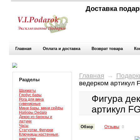
Доставка подар
Главная
Оплата и доставка
Возврат товара
Ко
Главная
→
Подарк
Разделы
ведерком артикул 
Шахматы
Глобус бары
Фигура де
Рога для вина
сувенирные
артикул F
Мини бары, мини сейфы
Наборы Dedalo
Декор из бронзы и
латуни
Часы
Обзор
Отзывы
0
Статуэтки, Фигурки
Ключницы настенные,
шкатулки