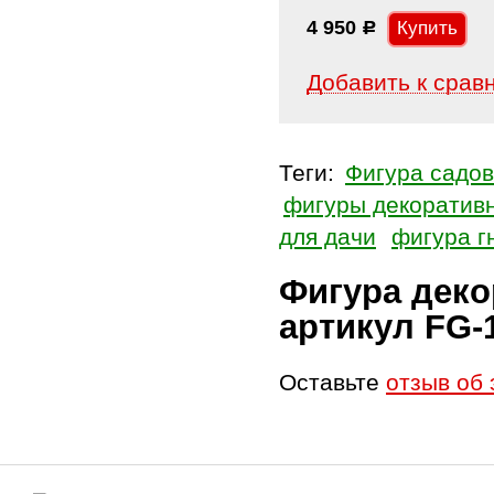
4 950
Р
Добавить к срав
Теги:
Фигура садо
фигуры декоратив
для дачи
фигура г
Фигура деко
артикул FG-
Оставьте
отзыв об 