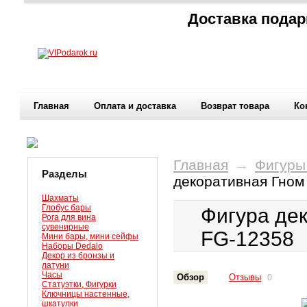
Доставка подар
Главная
Оплата и доставка
Возврат товара
Ко
Главная
→
Фигуры
Разделы
декоративная Гном
Шахматы
Глобус бары
Фигура дек
Рога для вина
сувенирные
FG-12358
Мини бары, мини сейфы
Наборы Dedalo
Декор из бронзы и
латуни
Часы
Обзор
Отзывы
0
Статуэтки, Фигурки
Ключницы настенные,
шкатулки