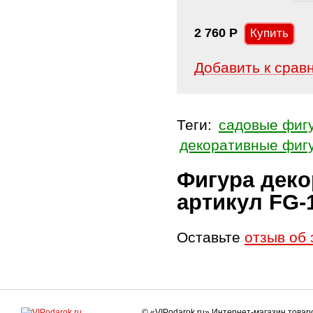
2 760
Р
Добавить к срав
Теги:
садовые фиг
декоративные фиг
Фигура деко
артикул FG-
Оставьте
отзыв об 
© «VIPodarok.ru» Интернет-магазин това