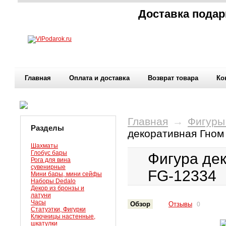
Доставка подар
Главная
Оплата и доставка
Возврат товара
Ко
Главная
→
Фигуры
Разделы
декоративная Гном
Шахматы
Глобус бары
Фигура дек
Рога для вина
сувенирные
FG-12334
Мини бары, мини сейфы
Наборы Dedalo
Декор из бронзы и
латуни
Часы
Обзор
Отзывы
0
Статуэтки, Фигурки
Ключницы настенные,
шкатулки