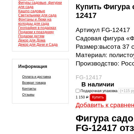
Фигуры садовые, фигурки
Купить Фигура 
для сада
Кашпо садовые
12417
Светильники для сада
Фонтаны и Люки на
колодцы для сада
География в подарках
Артикул FG-12417
Подарки к празднику
Подарки детям
Садовая фигура «
Декор для Дома
Декор для Дачи и Сада
Размер:высота 37 
Материал: полисто
Производство: Рос
Информация
FG-12417
Оплата и доставка
Возврат товара
В наличии
Контакты
Подарочная упаковка
Отзывы
1 150
Р
Добавить к сравне
Фигура садо
FG-12417 о