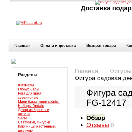
Доставка подар
Главная
Оплата и доставка
Возврат товара
Ко
Главная
→
Фигуры
Разделы
Фигура садовая де
Шахматы
Глобус бары
Фигура са
Рога для вина
сувенирные
FG-12417
Мини бары, мини сейфы
Наборы Dedalo
Декор из бронзы и
латуни
Обзор
Часы
Статуэтки, Фигурки
Отзывы
0
Ключницы настенные,
шкатулки