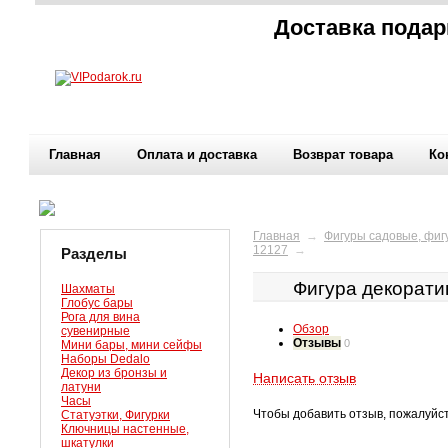
Доставка подар
Главная
Оплата и доставка
Возврат товара
Ко
Главная
→
Фигуры садовые, фиг
12127
→
Разделы
Фигура декорати
Шахматы
Глобус бары
Рога для вина
Обзор
сувенирные
Отзывы
0
Мини бары, мини сейфы
Наборы Dedalo
Декор из бронзы и
Написать отзыв
латуни
Часы
Чтобы добавить отзыв, пожалуйс
Статуэтки, Фигурки
Ключницы настенные,
шкатулки