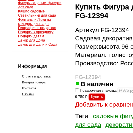
Фигуры садовые, фигурки
Купить Фигура 
для сада
Кашпо садовые
FG-12394
Светильники для сада
Фонтаны и Люки на
колодцы для сада
География в подарках
Артикул FG-12394
Подарки к празднику
Подарки детям
Садовая декоратив
Декор для Дома
Декор для Дачи и Сада
Размер:высота 96 с
Материал: полисто
Производство: Рос
Информация
FG-12394
Оплата и доставка
Возврат товара
В наличии
Контакты
Подарочная упаковка
Отзывы
9 750
Р
Добавить к сравне
Теги:
садовые фиг
для сада
декорат