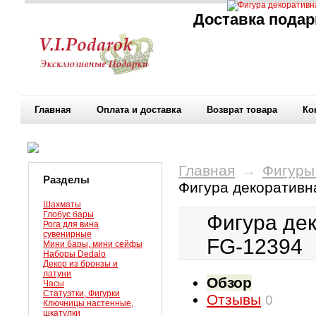
Доставка подар
Главная
Оплата и доставка
Возврат товара
Ко
Главная
→
Фигуры
Разделы
Фигура декоративн
Шахматы
Глобус бары
Фигура дек
Рога для вина
сувенирные
FG-12394
Мини бары, мини сейфы
Наборы Dedalo
Декор из бронзы и
латуни
Обзор
Часы
Статуэтки, Фигурки
Отзывы
0
Ключницы настенные,
шкатулки