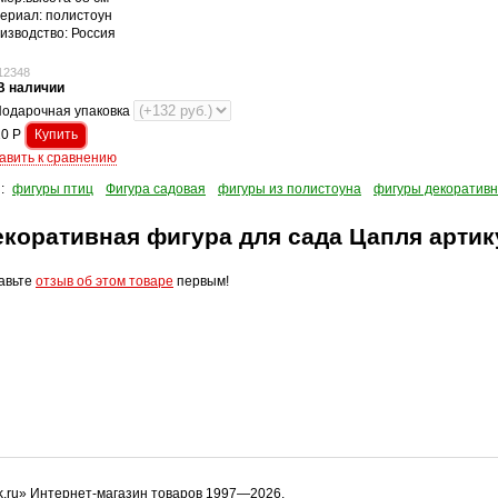
ериал: полистоун
изводство: Россия
12348
В наличии
одарочная упаковка
20
Р
авить к сравнению
и:
фигуры птиц
Фигура садовая
фигуры из полистоуна
фигуры декоратив
екоративная фигура для сада Цапля артик
авьте
отзыв об этом товаре
первым!
k.ru» Интернет-магазин товаров 1997—2026.