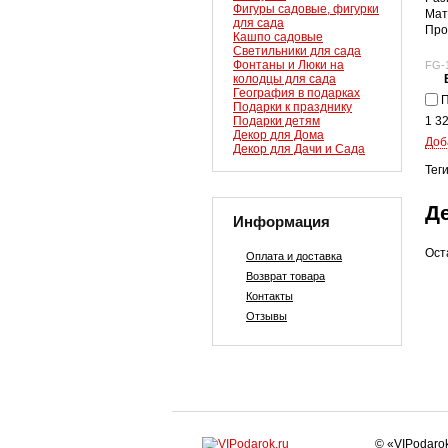
Фигуры садовые, фигурки
Мат
для сада
Про
Кашпо садовые
Светильники для сада
Фонтаны и Люки на
FG-
колодцы для сада
География в подарках
П
Подарки к празднику
Подарки детям
1 3
Декор для Дома
Доб
Декор для Дачи и Сада
Тег
Д
Информация
Ост
Оплата и доставка
Возврат товара
Контакты
Отзывы
© «VIPodaro