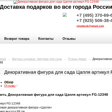
Доставка подарков во все города Росси
+7 (495) 370-69-
+7 (925) 506-38-
vipodarok@gmail.com
Возврат товара
Контакты
Отзывы
вная
→
Фигуры садовые, фигурки для сада
→
Птицы дикие
→
Декоративная
48
Декоративная фигура для сада Цапля артикул
Обзор
Отзывы
0
пить Декоративная фигура для сада Цапля артикул FG-12348
икул FG-12348
овая декоративная фигура «Цапля»
мер:высота 68 см