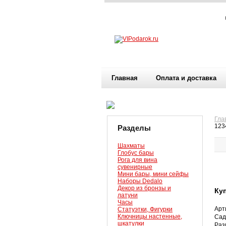
Главная
Оплата и доставка
Гла
123
Разделы
Шахматы
Глобус бары
Рога для вина
сувенирные
Мини бары, мини сейфы
Наборы Dedalo
Декор из бронзы и
Ку
латуни
Часы
Арт
Статуэтки, Фигурки
Ключницы настенные,
Сад
шкатулки
Раз