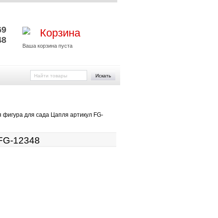
и
69
Корзина
48
Ваша корзина пуста
Искать
 фигура для сада Цапля артикул FG-
 FG-12348