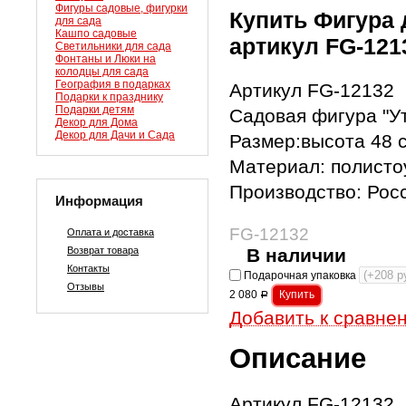
Фигуры садовые, фигурки
Купить Фигура 
для сада
Кашпо садовые
артикул FG-121
Светильники для сада
Фонтаны и Люки на
колодцы для сада
География в подарках
Артикул FG-12132
Подарки к празднику
Подарки детям
Садовая фигура "Ут
Декор для Дома
Декор для Дачи и Сада
Размер:высота 48 
Материал: полисто
Производство: Рос
Информация
FG-12132
Оплата и доставка
Возврат товара
В наличии
Контакты
Подарочная упаковка
Отзывы
2 080
Р
Добавить к сравне
Описание
Артикул FG-12132