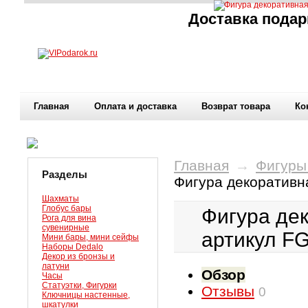
Доставка подар
Главная
Оплата и доставка
Возврат товара
Ко
Главная
→
Фигуры
Разделы
Фигура декоративн
Шахматы
Глобус бары
Фигура дек
Рога для вина
сувенирные
артикул F
Мини бары, мини сейфы
Наборы Dedalo
Декор из бронзы и
латуни
Обзор
Часы
Статуэтки, Фигурки
Отзывы
0
Ключницы настенные,
шкатулки