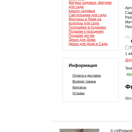
Фигуры садовые, фигурки
для сада
Арт
Кашпо садовые
Сад
Светильники для сада
Раз
Фонтаны и Люки на
Мат
колодцы для сада
Про
География в подарках
Подарки к празднику
Подарки детям
FG-
Декор для Дома
Декор для Дачи и Сада
П
1 4
Доб
Информация
Тег
да
Оплата и доставка
Возврат товара
Ф
Контакты
Отзывы
Ост
© «VIPodaro