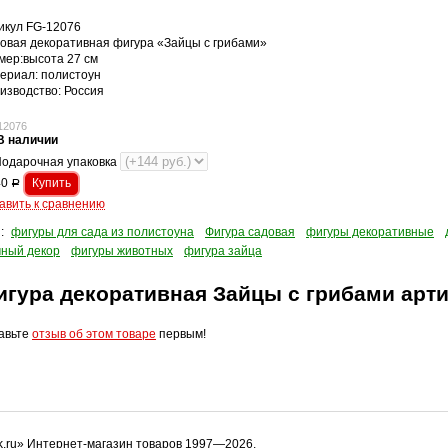
икул FG-12076
овая декоративная фигура «Зайцы с грибами»
мер:высота 27 см
ериал: полистоун
изводство: Россия
12076
В наличии
одарочная упаковка
40
Р
авить к сравнению
и:
фигуры для сада из полистоуна
Фигура садовая
фигуры декоративные
чный декор
фигуры животных
фигура зайца
игура декоративная Зайцы с грибами арт
авьте
отзыв об этом товаре
первым!
k.ru» Интернет-магазин товаров 1997—2026.