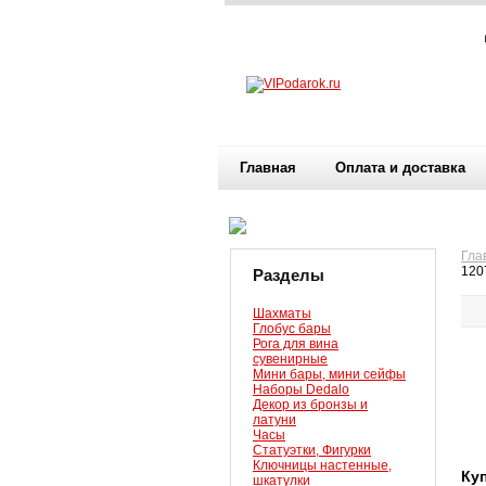
Главная
Оплата и доставка
Гла
120
Разделы
Шахматы
Глобус бары
Рога для вина
сувенирные
Мини бары, мини сейфы
Наборы Dedalo
Декор из бронзы и
латуни
Часы
Статуэтки, Фигурки
Ключницы настенные,
Ку
шкатулки