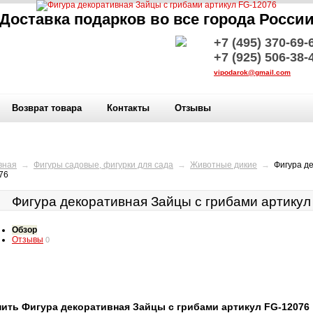
Доставка подарков во все города Росси
+7 (495) 370-69-
+7 (925) 506-38-
vipodarok@gmail.com
Возврат товара
Контакты
Отзывы
вная
→
Фигуры садовые, фигурки для сада
→
Животные дикие
→
Фигура д
76
Фигура декоративная Зайцы с грибами артикул
Обзор
Отзывы
0
пить Фигура декоративная Зайцы с грибами артикул FG-12076