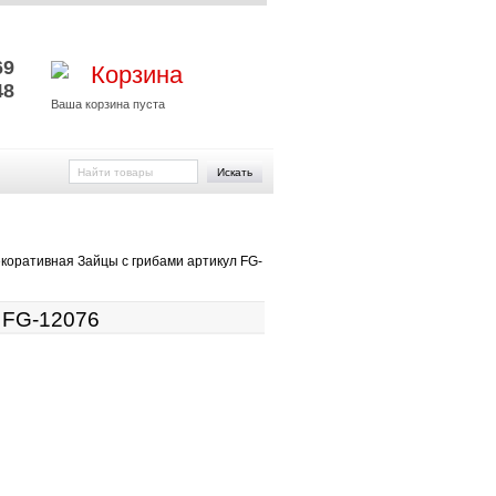
и
69
Корзина
48
Ваша корзина пуста
Искать
екоративная Зайцы с грибами артикул FG-
 FG-12076