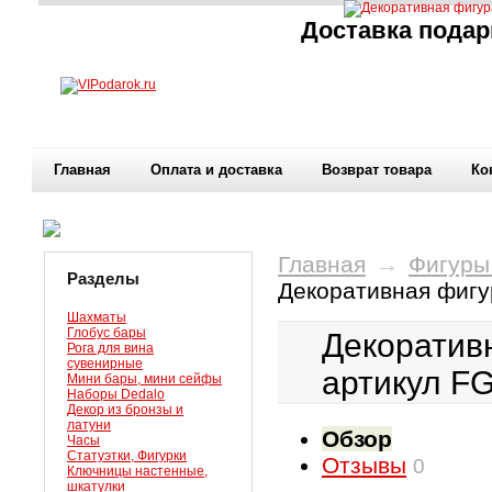
Доставка подар
Главная
Оплата и доставка
Возврат товара
Ко
Главная
→
Фигуры
Разделы
Декоративная фигу
Шахматы
Глобус бары
Декоратив
Рога для вина
сувенирные
артикул F
Мини бары, мини сейфы
Наборы Dedalo
Декор из бронзы и
латуни
Обзор
Часы
Статуэтки, Фигурки
Отзывы
0
Ключницы настенные,
шкатулки