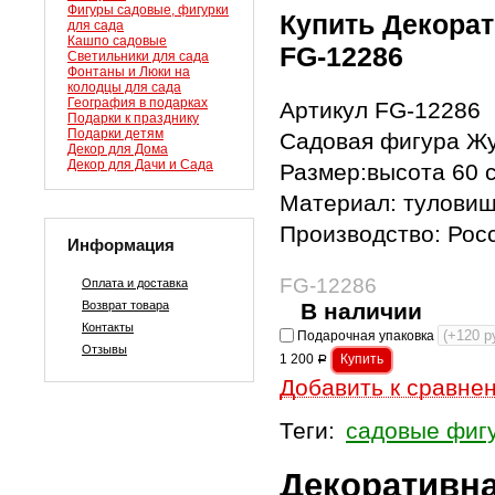
Фигуры садовые, фигурки
Купить Декорат
для сада
Кашпо садовые
FG-12286
Светильники для сада
Фонтаны и Люки на
колодцы для сада
География в подарках
Артикул FG-12286
Подарки к празднику
Подарки детям
Садовая фигура Ж
Декор для Дома
Декор для Дачи и Сада
Размер:высота 60 
Материал: туловищ
Производство: Рос
Информация
FG-12286
Оплата и доставка
Возврат товара
В наличии
Контакты
Подарочная упаковка
Отзывы
1 200
Р
Добавить к сравне
Теги:
садовые фиг
Декоративна