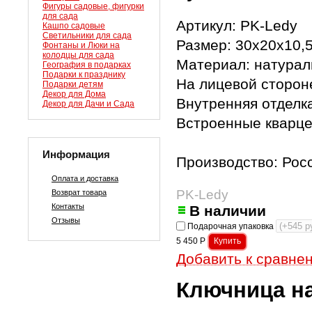
Фигуры садовые, фигурки
для сада
Артикул: PK-Ledy
Кашпо садовые
Светильники для сада
Размер: 30х20х10,
Фонтаны и Люки на
колодцы для сада
Материал: натурал
География в подарках
Подарки к празднику
На лицевой сторон
Подарки детям
Декор для Дома
Внутренняя отделка
Декор для Дачи и Сада
Встроенные кварц
Информация
Производство: Рос
Оплата и доставка
PK-Ledy
Возврат товара
Контакты
В наличии
Отзывы
Подарочная упаковка
5 450
Р
Добавить к сравне
Ключница на