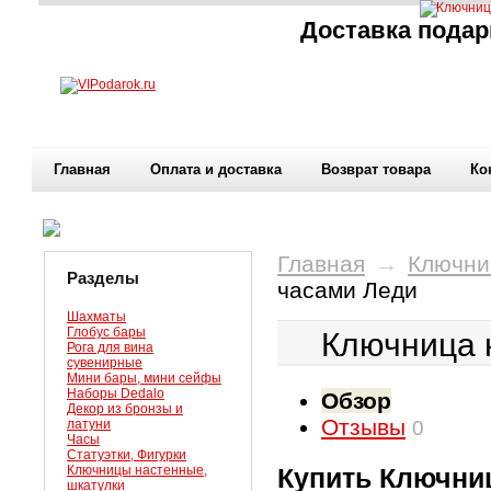
Доставка подар
Главная
Оплата и доставка
Возврат товара
Ко
Главная
→
Ключни
Разделы
часами Леди
Шахматы
Глобус бары
Ключница 
Рога для вина
сувенирные
Мини бары, мини сейфы
Наборы Dedalo
Обзор
Декор из бронзы и
Отзывы
латуни
0
Часы
Статуэтки, Фигурки
Ключницы настенные,
Купить Ключни
шкатулки