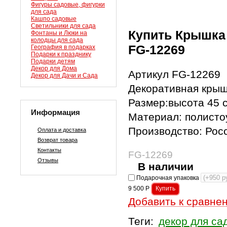
Фигуры садовые, фигурки
для сада
Кашпо садовые
Светильники для сада
Купить Крышка 
Фонтаны и Люки на
колодцы для сада
FG-12269
География в подарках
Подарки к празднику
Подарки детям
Декор для Дома
Артикул FG-12269
Декор для Дачи и Сада
Декоративная крыш
Размер:высота 45 
Информация
Материал: полисто
Производство: Рос
Оплата и доставка
Возврат товара
Контакты
FG-12269
Отзывы
В наличии
Подарочная упаковка
9 500
Р
Добавить к сравне
Теги:
декор для са