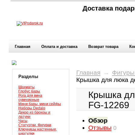
Доставка подар
Главная
Оплата и доставка
Возврат товара
Ко
Главная
→
Фигуры
Разделы
Крышка для люка д
Шахматы
Глобус бары
Крышка дл
Рога для вина
сувенирные
FG-12269
Мини бары, мини сейфы
Наборы Dedalo
Декор из бронзы и
латуни
Обзор
Часы
Статуэтки, Фигурки
Отзывы
0
Ключницы настенные,
шкатулки