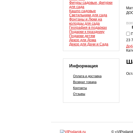
Фигуры садовые, фигурки
для сада
Мат
Кашпо садовые
ДОС
Светильники для сада
Фонтаны и Люки на
колодцы для сада
B08
География в подарках
Подарки к празднику
П
Подарки детям
23 
Декор для Дома
Декор для Дачи и Сада
Доб
Кат
Ш
Информация
Ост
Оплата и доставка
Возврат товара
Контакты
Отзывы
© «VIPodaro