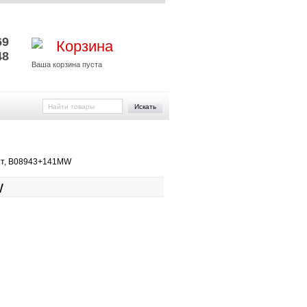
и
69
Корзина
48
Ваша корзина пуста
Искать
ит, B08943+141MW
W