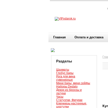
Главная
Оплата и доставка
Гла
Разделы
Шахматы
Глобус бары
Рога для вина
сувенирные
Мини бары, мини сейфы
Наборы Dedalo
Декор из бронзы и
латуни
Часы
Статуэтки, Фигурки
Ключницы настенные,
Ку
шкатулки