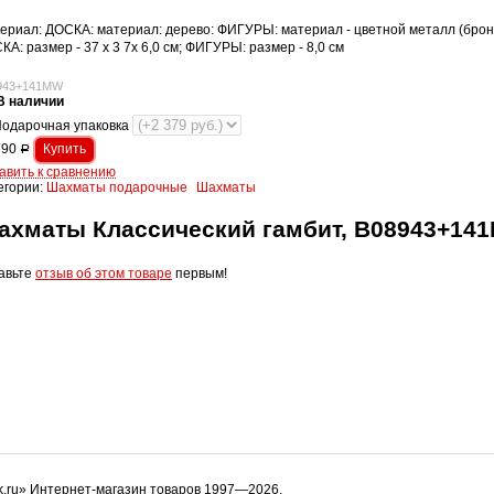
ериал: ДОСКА: материал: дерево: ФИГУРЫ: материал - цветной металл (бронз
КА: размер - 37 x 3 7x 6,0 см; ФИГУРЫ: размер - 8,0 см
943+141MW
В наличии
одарочная упаковка
790
Р
авить к сравнению
егории:
Шахматы подарочные
Шахматы
ахматы Классический гамбит, B08943+14
авьте
отзыв об этом товаре
первым!
k.ru» Интернет-магазин товаров 1997—2026.