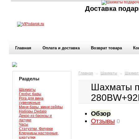
Доставка подар
Главная
Оплата и доставка
Возврат товара
Ко
Главная
→
Шахматы
→
Шахмат
Разделы
Шахматы п
Шахматы
Глобус бары
280BW+9
Рога для вина
сувенирные
Мини бары, мини сейфы
Наборы Dedalo
Обзор
Декор из бронзы и
Отзывы
латуни
0
Часы
Статуэтки, Фигурки
Ключницы настенные,
шкатулки