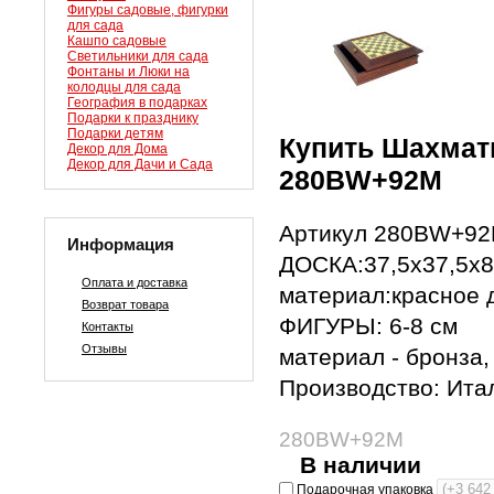
Фигуры садовые, фигурки
для сада
Кашпо садовые
Светильники для сада
Фонтаны и Люки на
колодцы для сада
География в подарках
Подарки к празднику
Подарки детям
Купить Шахмат
Декор для Дома
Декор для Дачи и Сада
280BW+92M
Артикул 280BW+9
Информация
ДОСКА:37,5х37,5х8
Оплата и доставка
материал:красное 
Возврат товара
ФИГУРЫ: 6-8 см
Контакты
Отзывы
материал - бронза,
Производство: Итал
280BW+92M
В наличии
Подарочная упаковка