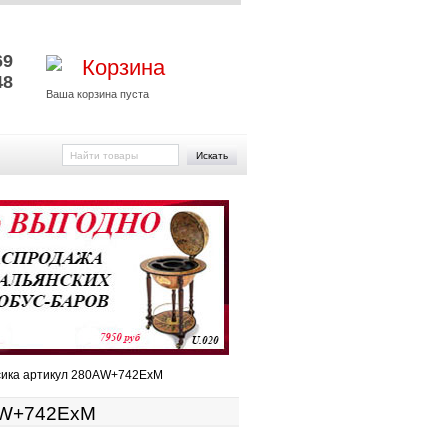
и
69
Корзина
48
Ваша корзина пуста
Искать
сика артикул 280AW+742ExM
0AW+742ExM