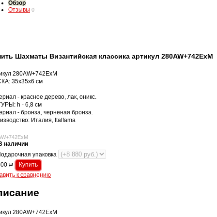
Обзор
Отзывы
0
пить Шахматы Византийская классика артикул 280AW+742ExM
икул 280AW+742ExM
КА: 35х35х6 см
ериал - красное дерево, лак, оникс.
УРЫ: h - 6,8 см
ериал - бронза, черненая бронза.
изводство: Италия, Italfama
AW+742ExM
В наличии
одарочная упаковка
800
Р
авить к сравнению
писание
икул 280AW+742ExM