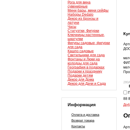
Рога для вина
сувенирные
Мини бары, мини сейфы
Наборы Dedalo
Декор из бронзы и
латуни
Часы
Статуэтки, Фигурки
Ку
Ключницы настенные,
шкатулки
Фигуры садовые, фигурки
Арт
для сада
ДОС
Кашпо садовые
Светильники для сада
мат
Фонтаны и Люки на
ФИГ
колодцы для сада
География в подарках
мат
Подарки к празднику
Про
Подарки детям
Декор для Дома
280
Декор для Дачи и Сада
П
88 
Информация
Доб
О
Оплата и доставка
Возврат товара
Контакты
Арт