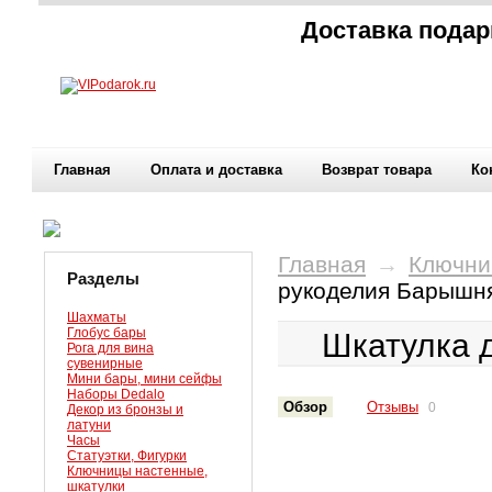
Доставка подар
Главная
Оплата и доставка
Возврат товара
Ко
Главная
→
Ключни
Разделы
рукоделия Барышн
Шахматы
Глобус бары
Шкатулка 
Рога для вина
сувенирные
Мини бары, мини сейфы
Наборы Dedalo
Обзор
Отзывы
0
Декор из бронзы и
латуни
Часы
Статуэтки, Фигурки
Ключницы настенные,
шкатулки