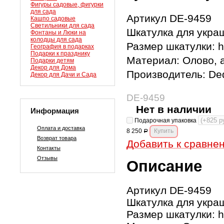
Фигуры садовые, фигурки
для сада
Артикул DE-9459
Кашпо садовые
Светильники для сада
Шкатулка для укра
Фонтаны и Люки на
колодцы для сада
Размер шкатулки: h
География в подарках
Подарки к празднику
Материал: Олово, 
Подарки детям
Декор для Дома
Производитель: De
Декор для Дачи и Сада
DE-9459
Нет в наличии
Информация
Подарочная упаковка
Оплата и доставка
8 250
Р
Возврат товара
Добавить к сравне
Контакты
Отзывы
Описание
Артикул DE-9459
Шкатулка для укра
Размер шкатулки: h