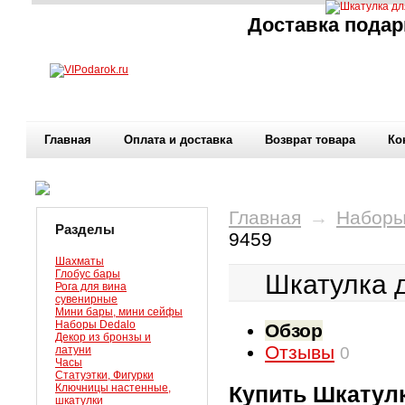
Доставка подар
Главная
Оплата и доставка
Возврат товара
Ко
Главная
→
Наборы
Разделы
9459
Шахматы
Глобус бары
Шкатулка 
Рога для вина
сувенирные
Мини бары, мини сейфы
Наборы Dedalo
Обзор
Декор из бронзы и
Отзывы
латуни
0
Часы
Статуэтки, Фигурки
Ключницы настенные,
Купить Шкатулк
шкатулки