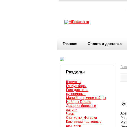
Главная
Оплата и доставка
Гла
Разделы
Шахматы
Глобус бары
Рога для вина
сувенирные
Мини бары, мини сейфы
Наборы Dedalo
Ку
Декор из бронзы и
латуни
Арт
Часы
Статуэтки, Фигурки
Раз
Ключницы настенные,
Мат
шкатулки