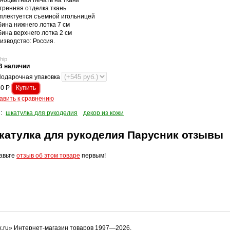
ноцветная печать на ткани
тренняя отделка ткань
плектуется съемной игольницей
бина нижнего лотка 7 см
бина верхнего лотка 2 см
изводство: Россия.
hip
В наличии
одарочная упаковка
50
Р
авить к сравнению
и:
шкатулка для рукоделия
декор из кожи
катулка для рукоделия Парусник отзывы
авьте
отзыв об этом товаре
первым!
k.ru» Интернет-магазин товаров 1997—2026.