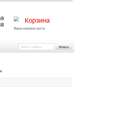
и
69
Корзина
48
Ваша корзина пуста
Искать
к