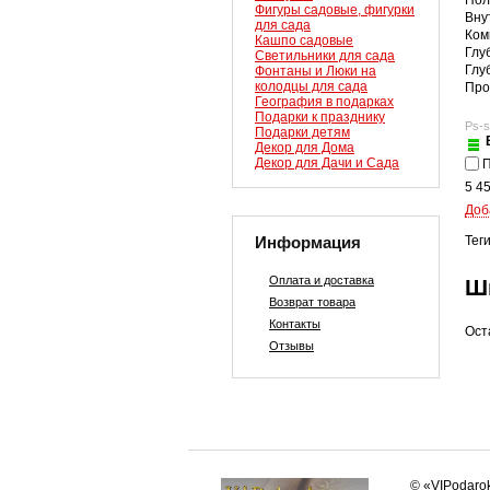
Пол
Фигуры садовые, фигурки
Вну
для сада
Ком
Кашпо садовые
Глу
Светильники для сада
Глу
Фонтаны и Люки на
колодцы для сада
Про
География в подарках
Подарки к празднику
Ps-s
Подарки детям
Декор для Дома
Декор для Дачи и Сада
П
5 4
Доб
Информация
Тег
Оплата и доставка
Ш
Возврат товара
Контакты
Ост
Отзывы
© «VIPodaro