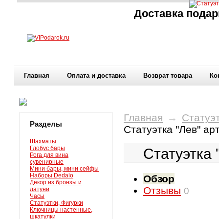
Доставка подар
Главная
Оплата и доставка
Возврат товара
Ко
Главная
→
Статуэт
Разделы
Статуэтка "Лев" ар
Шахматы
Глобус бары
Статуэтка 
Рога для вина
сувенирные
Мини бары, мини сейфы
Наборы Dedalo
Обзор
Декор из бронзы и
Отзывы
латуни
0
Часы
Статуэтки, Фигурки
Ключницы настенные,
шкатулки