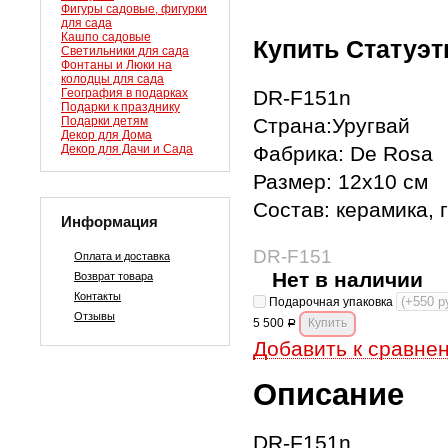
Фигуры садовые, фигурки
для сада
Кашпо садовые
Купить Статуэт
Светильники для сада
Фонтаны и Люки на
колодцы для сада
География в подарках
DR-F151n
Подарки к празднику
Подарки детям
Страна:Уругвай
Декор для Дома
Декор для Дачи и Сада
Фабрика: De Rosa
Размер: 12х10 см
Состав: керамика, 
Информация
DR-F151
Оплата и доставка
Нет в наличии
Возврат товара
Контакты
Подарочная упаковка
Отзывы
5 500
Р
Добавить к сравне
Описание
DR-F151n