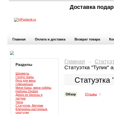
Доставка подар
Главная
Оплата и доставка
Возврат товара
Ко
Главная
→
Статуэт
Разделы
Статуэтка "Тупик" 
Шахматы
Глобус бары
Статуэтка 
Рога для вина
сувенирные
Мини бары, мини сейфы
Наборы Dedalo
Обзор
Отзывы
0
Декор из бронзы и
латуни
Часы
Статуэтки, Фигурки
Ключницы настенные,
шкатулки