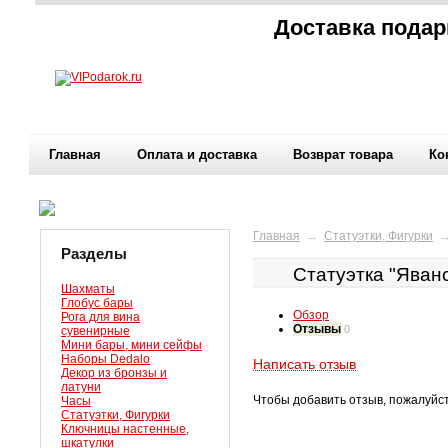
Доставка подар
Главная
Оплата и доставка
Возврат товара
Ко
Главная
→
Статуэтки, Фигурки
Разделы
Статуэтка "Яван
Шахматы
Глобус бары
Обзор
Рога для вина
Отзывы
0
сувенирные
Мини бары, мини сейфы
Наборы Dedalo
Написать отзыв
Декор из бронзы и
латуни
Чтобы добавить отзыв, пожалуйс
Часы
Статуэтки, Фигурки
Ключницы настенные,
шкатулки