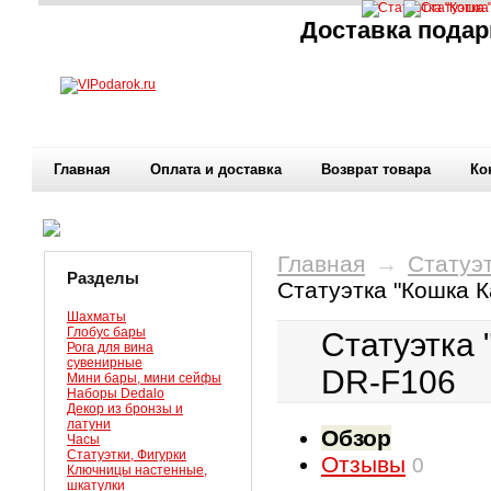
Доставка подар
Главная
Оплата и доставка
Возврат товара
Ко
Главная
→
Статуэт
Разделы
Статуэтка "Кошка 
Шахматы
Глобус бары
Статуэтка
Рога для вина
сувенирные
DR-F106
Мини бары, мини сейфы
Наборы Dedalo
Декор из бронзы и
латуни
Обзор
Часы
Статуэтки, Фигурки
Отзывы
0
Ключницы настенные,
шкатулки