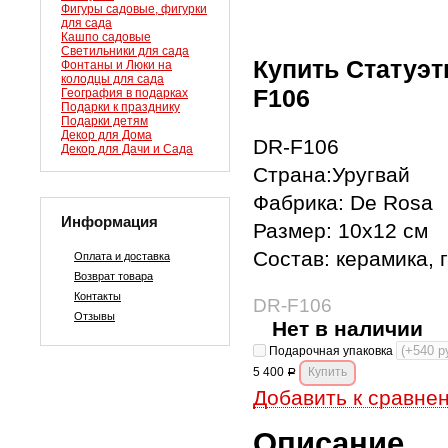
Фигуры садовые, фигурки
для сада
Кашпо садовые
Светильники для сада
Купить Статуэт
Фонтаны и Люки на
колодцы для сада
F106
География в подарках
Подарки к празднику
Подарки детям
Декор для Дома
DR-F106
Декор для Дачи и Сада
Страна:Уругвай
Фабрика: De Rosa
Информация
Размер: 10х12 см
Состав: керамика, 
Оплата и доставка
Возврат товара
Контакты
DR-F106
Отзывы
Нет в наличии
Подарочная упаковка
5 400
Р
Добавить к сравне
Описание