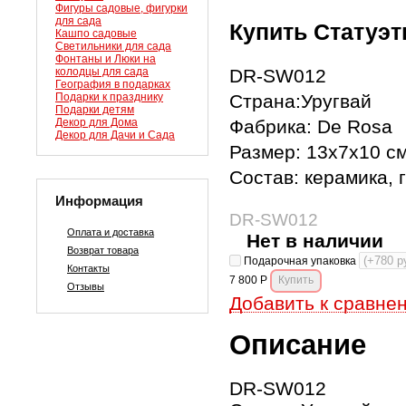
Фигуры садовые, фигурки
для сада
Купить Статуэт
Кашпо садовые
Светильники для сада
Фонтаны и Люки на
колодцы для сада
DR-SW012
География в подарках
Подарки к празднику
Страна:Уругвай
Подарки детям
Декор для Дома
Фабрика: De Rosa
Декор для Дачи и Сада
Размер: 13х7х10 с
Состав: керамика, 
Информация
DR-SW012
Оплата и доставка
Нет в наличии
Возврат товара
Подарочная упаковка
Контакты
7 800
Р
Отзывы
Добавить к сравне
Описание
DR-SW012