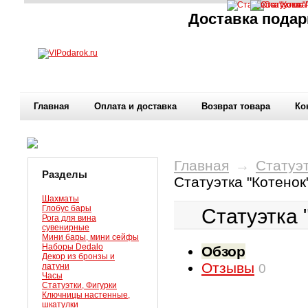
Доставка подар
Главная
Оплата и доставка
Возврат товара
Ко
Главная
→
Статуэт
Разделы
Статуэтка "Котено
Шахматы
Глобус бары
Статуэтка
Рога для вина
сувенирные
Мини бары, мини сейфы
Наборы Dedalo
Обзор
Декор из бронзы и
Отзывы
латуни
0
Часы
Статуэтки, Фигурки
Ключницы настенные,
шкатулки