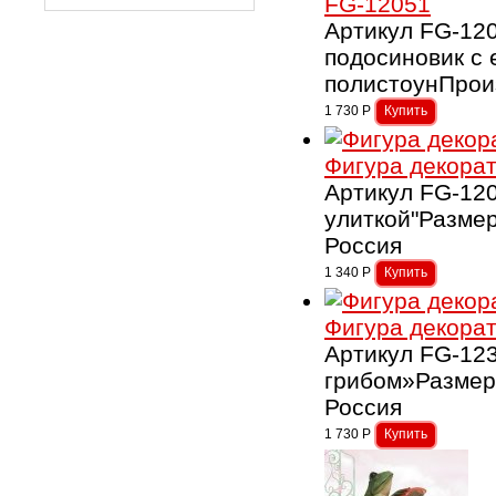
FG-12051
Артикул FG-12
подосиновик с
полистоунПрои
1 730
Р
Фигура декорат
Артикул FG-12
улиткой"Разме
Россия
1 340
Р
Фигура декорат
Артикул FG-12
грибом»Размер
Россия
1 730
Р