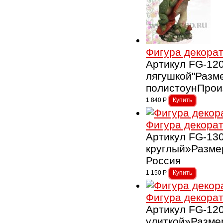
Фигура декорат
Артикул FG-120
лягушкой"Разм
полистоунПрои
1 840
Р
Фигура декорат
Артикул FG-13
круглый»Разме
Россия
1 150
Р
Фигура декорат
Артикул FG-12
улиткой»Разме