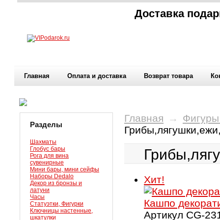
Доставка подар
Главная
Оплата и доставка
Возврат товара
Ко
Главная
→
Фигуры
Разделы
Грибы,лягушки,ежи
Шахматы
Глобус бары
Грибы,лягу
Рога для вина
сувенирные
Мини бары, мини сейфы
Наборы Dedalo
Хит!
Декор из бронзы и
латуни
Часы
Кашпо декорат
Статуэтки, Фигурки
Ключницы настенные,
Артикул CG-23
шкатулки