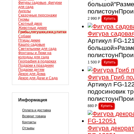
Фигуры садовые, фигурки
большой"Разме
для сада
полистоунПрои
Ангелы
Сказочные персонажи
2 990
Р
Гномы
Скотный двор
Животные дикие
Грибы,лягушки,ежи,улитки
Фигура садова
Собаки
Артикул FG-12
Птицы дикие
Кашпо садовые
большой»Разме
Светильники для сада
Фонтаны и Люки на
полистоунПрои
колодцы для сада
География в подарках
1 500
Р
Подарки к празднику
Подарки детям
Декор для Дома
Фигура Гриб по
Декор для Дачи и Сада
Артикул FG-12
подосиновик т
полистоунПрои
Информация
880
Р
Оплата и доставка
Возврат товара
Контакты
Фигура декорат
Отзывы