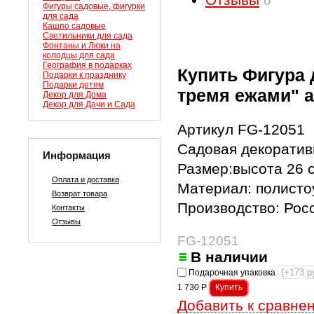
0
Фигуры садовые, фигурки
для сада
Кашпо садовые
Светильники для сада
Фонтаны и Люки на
колодцы для сада
География в подарках
Купить Фигура 
Подарки к празднику
Подарки детям
тремя ежами" а
Декор для Дома
Декор для Дачи и Сада
Артикул FG-12051
Садовая декоратив
Информация
Размер:высота 26 
Оплата и доставка
Материал: полисто
Возврат товара
Производство: Рос
Контакты
Отзывы
FG-12051
В наличии
Подарочная упаковка
1 730
Р
Добавить к сравне