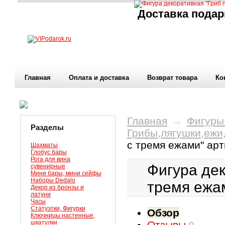
Доставка подар
Главная
Оплата и доставка
Возврат товара
Ко
Главная
→
Фигуры
Разделы
Грибы,лягушки,ежи
с тремя ежами" ар
Шахматы
Глобус бары
Рога для вина
Фигура дек
сувенирные
Мини бары, мини сейфы
Наборы Dedalo
тремя ежа
Декор из бронзы и
латуни
Часы
Статуэтки, Фигурки
Обзор
Ключницы настенные,
шкатулки
Отзывы