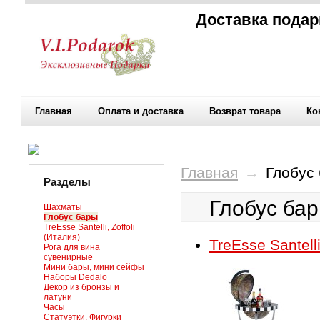
Доставка подар
Главная
Оплата и доставка
Возврат товара
Ко
Главная
→
Глобус
Разделы
Глобус ба
Шахматы
Глобус бары
TreEsse Santelli, Zoffoli
(Италия)
TreEsse Santelli
Рога для вина
сувенирные
Мини бары, мини сейфы
Наборы Dedalo
Декор из бронзы и
латуни
Часы
Статуэтки, Фигурки