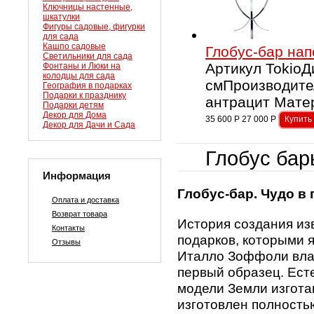
Ключницы настенные,
шкатулки
Фигуры садовые, фигурки
для сада
Кашпо садовые
Глобус-бар нап
Светильники для сада
Артикул TokioД
Фонтаны и Люки на
колодцы для сада
смПроизводител
География в подарках
Подарки к празднику
антрацит Матер
Подарки детям
Декор для Дома
35 600
Р
27 000
Р
Декор для Дачи и Сада
Глобус бар
Информация
Глобус-бар. Чудо в 
Оплата и доставка
Возврат товара
История создания из
Контакты
подарков, которыми я
Отзывы
Италло Зоффоли влад
первый образец. Ест
модели Земли изгота
изготовлен полность