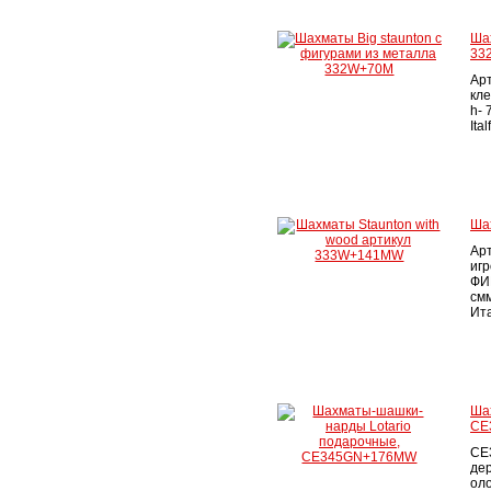
Шах
33
Ар
кле
h- 
Ita
Ша
Ар
игр
ФИГ
смм
Ита
Ша
CE
CE
дер
оло