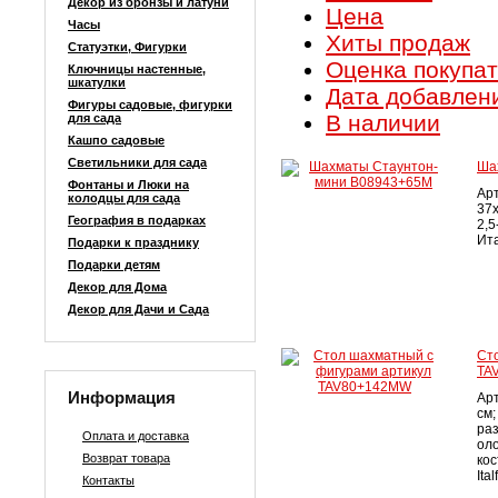
Декор из бронзы и латуни
Цена
Часы
Хиты продаж
Статуэтки, Фигурки
Оценка покупа
Ключницы настенные,
шкатулки
Дата добавлен
Фигуры садовые, фигурки
В наличии
для сада
Кашпо садовые
Светильники для сада
Ша
Фонтаны и Люки на
Ар
колодцы для сада
37
География в подарках
2,5
Ита
Подарки к празднику
Подарки детям
Декор для Дома
Декор для Дачи и Сада
Ст
TA
Информация
Ар
см;
раз
Оплата и доставка
оло
Возврат товара
кос
Ita
Контакты