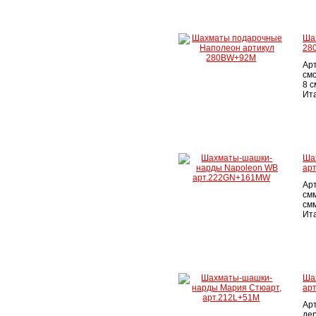
Ша
28
Ар
см
8 с
Ита
Ша
ар
Ар
см
смм
Ита
Ша
ар
Ар
дер