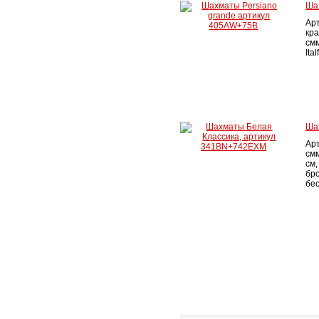
Ша
Ар
кра
смм
Ita
Ша
Ар
смм
см,
бро
бе