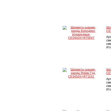
Ша
CE
Ар
см
см
Ит
Ша
CE
Ар
см
см
Ит