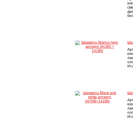
кле
см
дре
бе
Ша
Ар
кле
лак
ол
Ита
Ша
Ар
кле
лак
ол
Ита