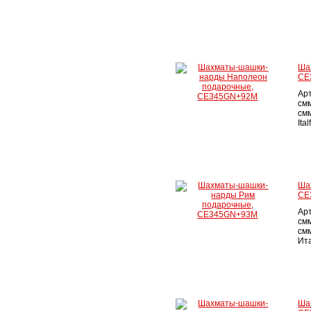
Ша
CE
Ар
см
смм
Ita
Ша
CE
Ар
см
смм
Ита
Ша