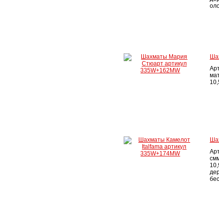
оло
Ша
Ар
ма
10,
Ша
Ар
см
10,
дер
бе