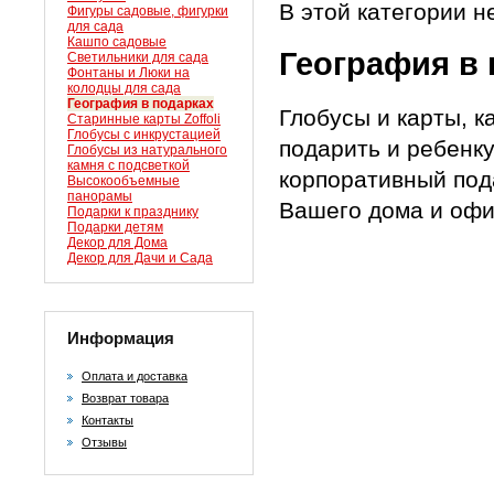
В этой категории н
Фигуры садовые, фигурки
для сада
Кашпо садовые
География в 
Светильники для сада
Фонтаны и Люки на
колодцы для сада
География в подарках
Глобусы и карты, к
Старинные карты Zoffoli
Глобусы с инкрустацией
подарить и ребенк
Глобусы из натурального
камня с подсветкой
корпоративный под
Высокообъемные
панорамы
Вашего дома и офи
Подарки к празднику
Подарки детям
Декор для Дома
Декор для Дачи и Сада
Информация
Оплата и доставка
Возврат товара
Контакты
Отзывы