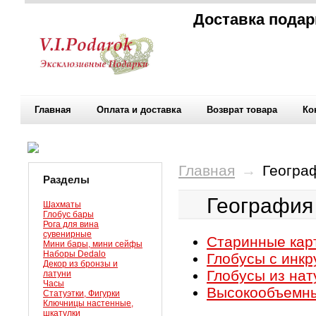
Доставка подар
Главная
Оплата и доставка
Возврат товара
Ко
Главная
→
Геогра
Разделы
География
Шахматы
Глобус бары
Рога для вина
сувенирные
Старинные карт
Мини бары, мини сейфы
Наборы Dedalo
Глобусы с инкр
Декор из бронзы и
Глобусы из нат
латуни
Часы
Высокообъемн
Статуэтки, Фигурки
Ключницы настенные,
шкатулки